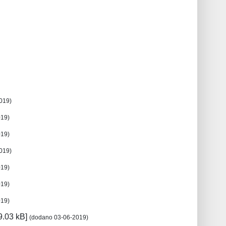
019)
019)
019)
019)
019)
019)
019)
9.03 kB]
(dodano 03-06-2019)