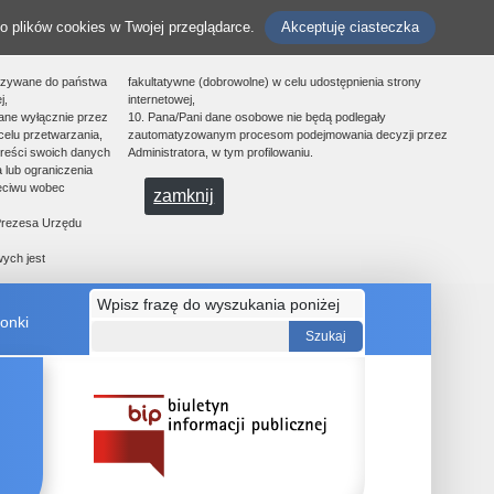
o plików cookies w Twojej przeglądarce.
Akceptuję ciasteczka
azywane do państwa
fakultatywne (dobrowolne) w celu udostępnienia strony
j,
internetowej,
ane wyłącznie przez
10. Pana/Pani dane osobowe nie będą podlegały
celu przetwarzania,
zautomatyzowanym procesom podejmowania decyzji przez
treści swoich danych
Administratora, w tym profilowaniu.
 lub ograniczenia
zeciwu wobec
zamknij
 Prezesa Urzędu
ych jest
Wpisz frazę do wyszukania poniżej
onki