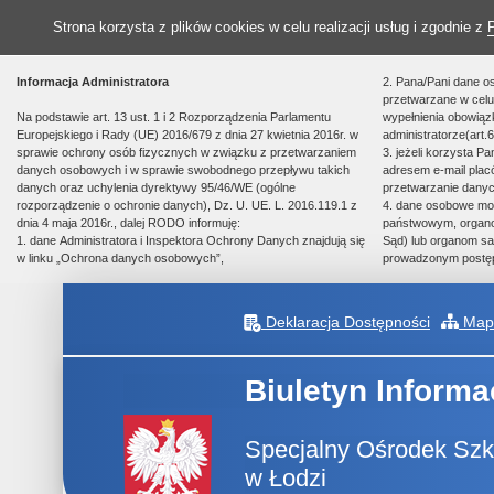
Strona korzysta z plików cookies w celu realizacji usług i zgodnie z
Informacja Administratora
2. Pana/Pani dane o
przetwarzane w celu 
Na podstawie art. 13 ust. 1 i 2 Rozporządzenia Parlamentu
wypełnienia obowią
Europejskiego i Rady (UE) 2016/679 z dnia 27 kwietnia 2016r. w
administratorze(art.6
sprawie ochrony osób fizycznych w związku z przetwarzaniem
3. jeżeli korzysta P
danych osobowych i w sprawie swobodnego przepływu takich
adresem e-mail plac
danych oraz uchylenia dyrektywy 95/46/WE (ogólne
przetwarzanie danyc
rozporządzenie o ochronie danych), Dz. U. UE. L. 2016.119.1 z
4. dane osobowe m
dnia 4 maja 2016r., dalej RODO informuję:
państwowym, organom
1. dane Administratora i Inspektora Ochrony Danych znajdują się
Sąd) lub organom sa
w linku „Ochrona danych osobowych”,
prowadzonym postę
Deklaracja Dostępności
Mapa
Biuletyn Informa
Specjalny Ośrodek Sz
w Łodzi