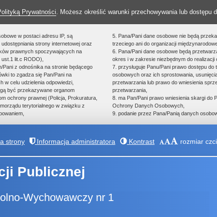
Polityką Prywatności
. Możesz określić warunki przechowywania lub dostępu d
sobowe w postaci adresu IP, są
5. Pana/Pani dane osobowe nie będą przek
udostępniania strony internetowej oraz
trzeciego ani do organizacji międzynarodowe
zków prawnych spoczywających na
6. Pana/Pani dane osobowe będą przetwarz
 ust.1 lit.c RODO),
okres i w zakresie niezbędnym do realizacji 
an/Pani z odnośnika na stronie będącego
7. przysługuje Panu/Pani prawo dostępu do 
ówki to zgadza się Pan/Pani na
osobowych oraz ich sprostowania, usunięcia
h w celu udzielenia odpowiedzi,
przetwarzania lub prawo do wniesienia spr
ogą być przekazywane organom
przetwarzania,
 ochrony prawnej (Policja, Prokuratura,
8. ma Pan/Pani prawo wniesienia skargi do
morządu terytorialnego w związku z
Ochrony Danych Osobowych,
powaniem,
9. podanie przez Pana/Panią danych osobow
 strony
Informacja administratora
Kontrast
rozmiar czci
cji Publicznej
kolno-Wychowawczy nr 1