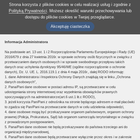
Strona korzysta z plików cookies w celu realizacji usług i zgodnie z
Polityką Prywatności
. Możesz określić warunki przechowywania lub
dostępu do plików cookies w Twojej przeglądarce.
Akceptuję ciasteczka
Informacja Administratora
Na podstawie art. 13 ust. 1 i 2 Rozporządzenia Parlamentu Europejskiego i Rady (UE)
2016/679 z dnia 27 kwietnia 2016r. w sprawie ochrony osób fizycznych w związku z
przetwarzaniem danych osobowych i w sprawie swobodnego przepływu takich
danych oraz uchylenia dyrektywy 95/46/WE (ogólne rozporządzenie o ochronie
danych), Dz. U. UE. L. 2016.119.1 z dnia 4 maja 2016r., dalej RODO informuję:
1. dane Administratora i Inspektora Ochrony Danych znajdują się w linku „Ochrona
danych osobowych”,
2. Pana/Pani dane osobowe w postaci adresu IP, są przetwarzane w celu
udostępniania strony internetowej oraz wypełnienia obowiązków prawnych
spoczywających na administratorze(art.6 ust.1 lit.c RODO),
3. jeżeli korzysta Pan/Pani z odnośnika na stronie będącego adresem e-mail placówki
to zgadza się Pan/Pani na przetwarzanie danych w celu udzielenia odpowiedzi,
4. dane osobowe mogą być przekazywane organom państwowym, organom ochrony
prawnej (Policja, Prokuratura, Sąd) lub organom samorządu terytorialnego w związku
z prowadzonym postępowaniem,
5. Pana/Pani dane osobowe nie będą przekazywane do państwa trzeciego ani do
organizacji międzynarodowej,
6. Pana/Pani dane osobowe będą przetwarzane wyłącznie przez okres i w zakresie